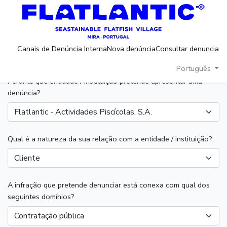
(current)
(current)
(c
Canais de Denúncia Interna
Nova denúncia
Consultar denuncia
Nova denúncia
Português
Perante que entidade / instituição pretende apresentar uma
denúncia?
Flatlantic - Actividades Piscícolas, S.A.
Qual é a natureza da sua relação com a entidade / instituição?
Cliente
A infração que pretende denunciar está conexa com qual dos
seguintes domínios?
Contratação pública