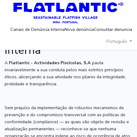
(current)
(current)
(c
Canais de Denúncia Interna
Nova denúncia
Consultar denuncia
Canais de Denúncia
Português
Interna
A
Flatlantic - Actividades Piscícolas, S.A
pauta
invariavelmente a sua conduta pelos mais estritos princípios
éticos, alicerçando a sua atividade nos pilares da integridade,
probidade e transparência.
Sem prejuízo da implementação de robustos mecanismos de
prevenção e do compromisso transversal com as políticas de
conformidade (
compliance
) — as quais são objeto de revisão e
atualização permanentes — reconhece-se que nenhuma
organização se encontra indene ao risco de ocorrência de atos