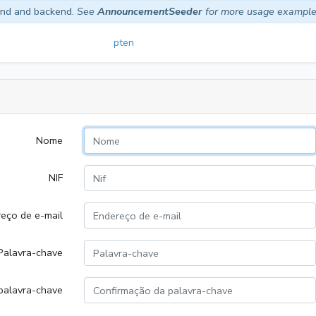
end and backend.
See
AnnouncementSeeder
for more usage example
pt
en
Nome
NIF
eço de e-mail
Palavra-chave
palavra-chave